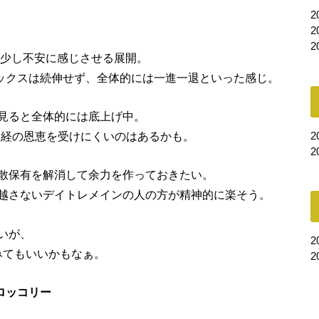
2
2
2
を少し不安に感じさせる展開。
オックスは続伸せず、全体的には一進一退といった感じ。
見ると全体的には底上げ中。
日経の恩恵を受けにくいのはあるかも。
2
2
散保有を解消して余力を作っておきたい。
越さないデイトレメインの人の方が精神的に楽そう。
いが、
2
みてもいいかもなぁ。
2
ロッコリー