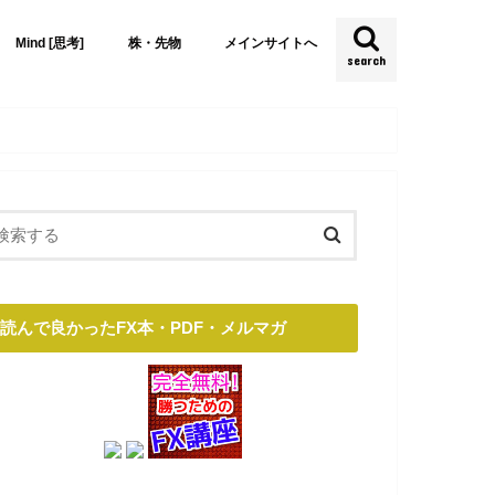
Mind [思考]
株・先物
メインサイトへ
search
読んで良かったFX本・PDF・メルマガ