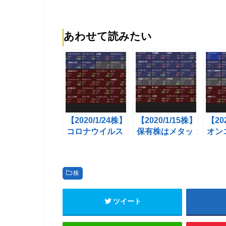
あわせて読みたい
【2020/1/24株】
【2020/1/15株】
【20
コロナウイルス
保有株はメタッ
オン
で引き続き「中
プス・サインポ
(45
京医薬品 川本産
ストが急伸！倉
前？
業」などマスク
元・理経・メデ
トも
株
関連が高騰
ィアリンクスは
低位
反落
し
ツイート