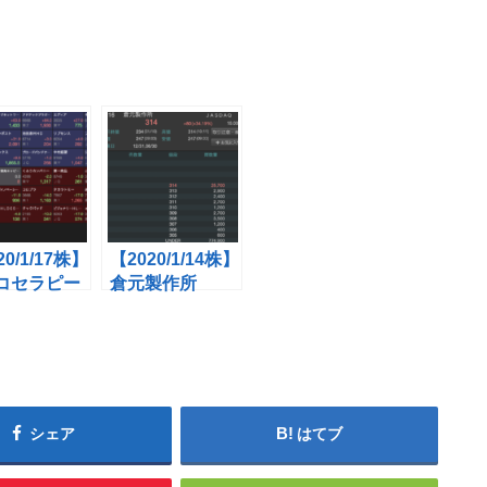
20/1/17株】
【2020/1/14株】
コセラピー
倉元製作所
64)が噴火直
(5216)がストッ
メディネッ
プ高！5G理経
反発気配で
(8226)も大幅上
バイオに兆
昇
シェア
はてブ