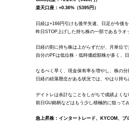
楽天口座：+0.36%（5395円）
日経は+166円引けも後半失速、日足が今後
昨日STOP上げした持ち株の一部であるラ
日経の割に持ち株は上がらずだが、月単位で
自分のPFは低位株・低時価総額株が多く、
なるべく早く、現金保有率を増やし、株の分
日経の続落懸念がある状況では、やはり持ち
デイトレは余計なことをしがちで成績よくな
前日GU銘柄などはもう少し積極的に狙って
急上昇株：インタートレード、KYCOM、ブ