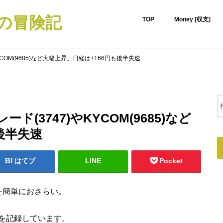
での冒険記
TOP
Money [収支]
KYCOM(9685)など大幅上昇。日経は+166円も後半失速
ード(3747)やKYCOM(9685)など
後半失速
はてブ
LINE
Pocket
果を簡単におさらい。
を記録しています。